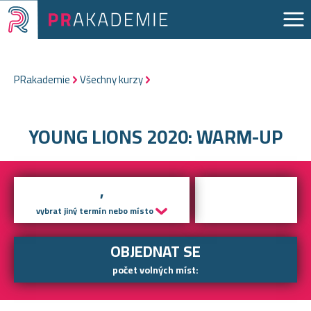
Přejít
k
hlavnímu
obsahu
PRakademie
Všechny kurzy
Drobečková
navigace
YOUNG LIONS 2020: WARM-UP
,
vybrat jiný termín nebo místo
OBJEDNAT SE
počet volných míst: